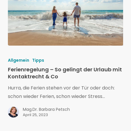
Ferienregelung
–
Allgemein
Tipps
So
Ferienregelung – So gelingt der Urlaub mit
gelingt
Kontaktrecht & Co
der
Hurra, die Ferien stehen vor der Tür oder doch:
Urlaub
schon wieder Ferien, schon wieder Stress…
mit
Kontaktrecht
Mag.Dr. Barbara Petsch
April 25, 2023
&
Co