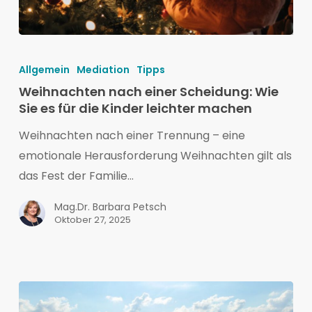
Weihnachten
nach
Allgemein
Mediation
Tipps
einer
Weihnachten nach einer Scheidung: Wie
Scheidung:
Sie es für die Kinder leichter machen
Wie
Weihnachten nach einer Trennung – eine
Sie
emotionale Herausforderung Weihnachten gilt als
es
das Fest der Familie…
für
die
Mag.Dr. Barbara Petsch
Oktober 27, 2025
Kinder
leichter
machen