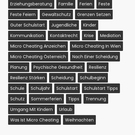
Erziehungsberatung
Familie
Ferien
Feste
Feste Feiern
Gewaltschutz
Grenzen Setzen
Guter Schulstart
Jugendliche
Kinder
Kommunikation
Kontaktrecht
Krise
Mediation
Micro Cheating Anzeichen
Micro Cheating In Wien
Micro Cheating Österreich
Nach Einer Scheidung
Planung
Psychische Gesundheit
Resilienz
Resilienz Stärken
Scheidung
Schulbeginn
Schule
Schuljahr
Schulstart
Schulstart Tipps
Schutz
Sommerferien
Tipps
Trennung
Umgang Mit Kindern
Urlaub
Was Ist Micro Cheating
Weihnachten