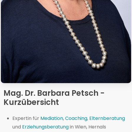
Mag. Dr. Barbara Petsch -
Kurzübersicht
Expertin für
Mediation
,
Coaching
,
Elternberatung
und
Erziehungsberatung
in Wien, Hernals