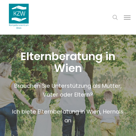
Skip
to
search
Men
main
content
Elternberatung in
Wien
Brauchen Sie Unterstützung als Mutter,
Vater oder Eltern?
Ich biete Elternberatung in Wien, Hernals
an